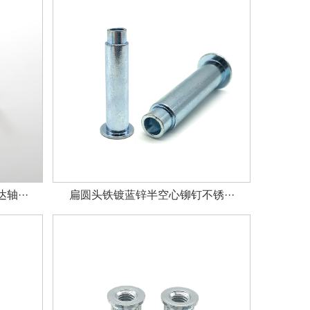
···
扁圆头铁镀蓝锌半空心铆钉不锈···