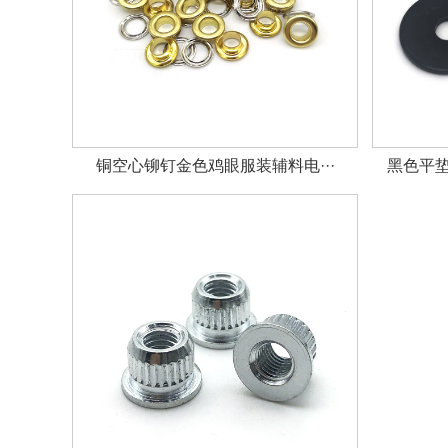
铜空心铆钉金色鸡眼服装辅料电···
黑色平垫圈