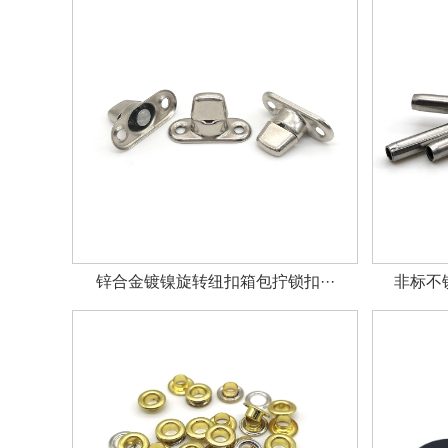
锌合金镀镍旋转纽扣箱包拧锁扣···
非标不锈