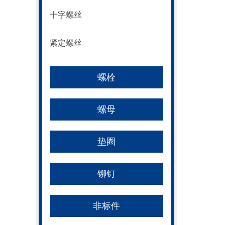
十字螺丝
紧定螺丝
螺栓
螺母
垫圈
铆钉
非标件