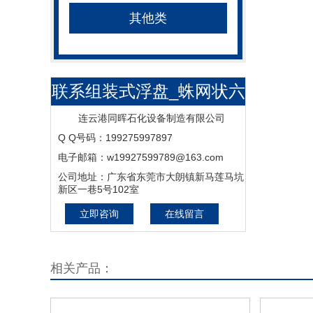
其他类
联系组装式浮盘_蛛网状六
边形浮盘_井字形内浮盘-
连云港同晖石化设备制造有限公司
Q Q号码：199275997897
连云港同晖石化设备制造
电子邮箱：w19927599789@163.com
有限公司
公司地址：广东省东莞市大朗镇新马莲马坑
新区一巷5号102室
立即咨询
在线留言
相关产品：