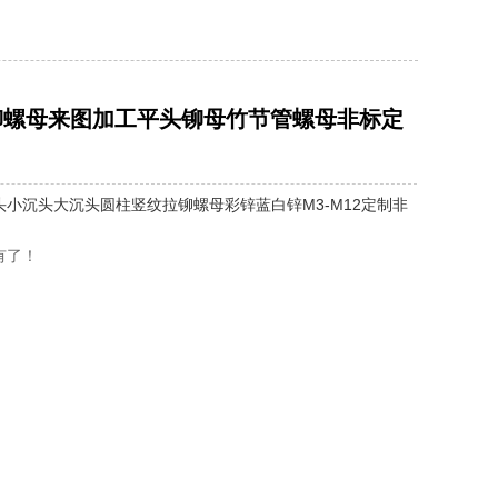
拉铆螺母来图加工平头铆母竹节管螺母非标定
头小沉头大沉头圆柱竖纹拉铆螺母彩锌蓝白锌M3-M12定制非
有了！